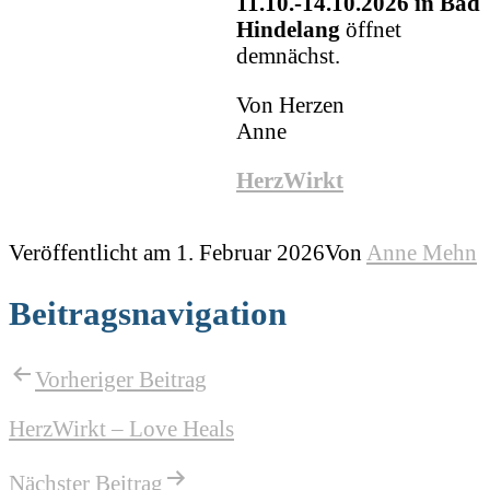
11.10.-14.10.2026 in Bad
Hindelang
öffnet
demnächst.
Von Herzen
Anne
HerzWirkt
Veröffentlicht am
1. Februar 2026
Von
Anne Mehn
Beitragsnavigation
Vorheriger Beitrag
HerzWirkt – Love Heals
Nächster Beitrag