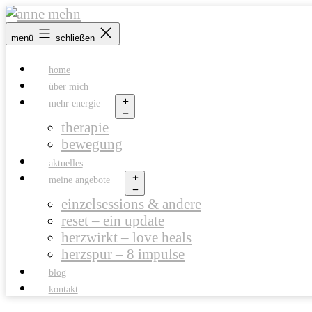
Zum
Inhalt
anne
menü
schließen
springen
mehn
home
über mich
mehr energie
therapie
Menü
öffnen
bewegung
aktuelles
meine angebote
einzelsessions & andere
Menü
öffnen
reset – ein update
herzwirkt – love heals
herzspur – 8 impulse
blog
kontakt