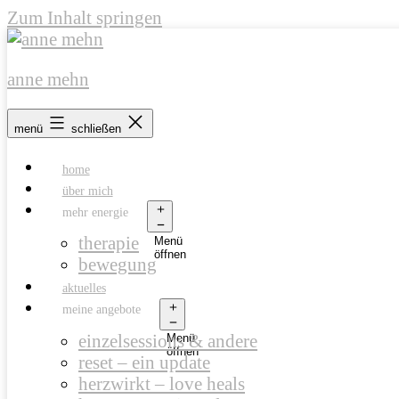
Zum Inhalt springen
anne mehn
menü
schließen
home
über mich
mehr energie
therapie
Menü
öffnen
bewegung
aktuelles
meine angebote
einzelsessions & andere
Menü
öffnen
reset – ein update
herzwirkt – love heals